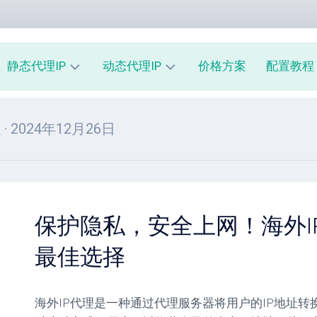
静态代理IP
动态代理IP
价格方案
配置教程
共
动
常
理
· 2024年12月26日
享
态
见
静
住
问
态
宅
题
机
IP
软
房
动
件
IP
态
说
保护隐私，安全上网！海外I
独
手
明
享
机
最佳选择
使
静
IP
用
态
动
教
机
态
程
房
海外IP代理是一种通过代理服务器将用户的IP地址转
机
IP