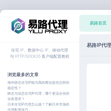
跳
至
易路首页
内
容
易路IP代
住宅 IP、数据中心 IP、移动代理
与 HTTP/SOCKS5 客户端配置教程
浏览最多的文章
海外静态住宅IP能为我的爬虫提供怎样的
稳定性？
静态与动态住宅IP代理，哪个更适合你的
业务需求？
日本住宅IP代理怎么做？了解日本市场的
代理配置技巧