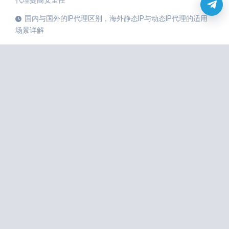
代理提高安全性
国内与国外的IP代理区别，海外静态IP与动态IP代理的适用
场景详解
全球IP购买攻略：如何选择适合您需求的动态住宅IP代理？
快速注册多个账号，如何通过动态住宅IP代理有效避免风控
限制？
如何使用海外静态住宅IP代理突破国际信息壁垒，获取全球
数据？
提升数据抓取效率，如何选择合适的动态IP代理服务？
避免账号被封，如何通过动态住宅IP代理保护多账号操作安
全？
如何通过海外静态IP代理避免风控，确保电商账号稳定运
行？
全球市场调研更高效，如何通过海外动态IP代理轻松绕过封
锁？