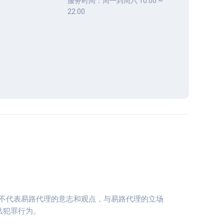
服务时间：周一到周六 10:00 ~
22:00
均不代表易路代理的意志和观点，与易路代理的立场
法犯罪行为。