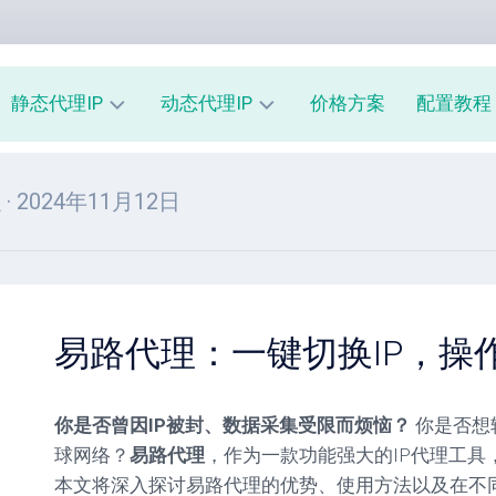
静态代理IP
动态代理IP
价格方案
配置教程
共
动
常
理
· 2024年11月12日
享
态
见
静
住
问
态
宅
题
机
IP
软
房
动
件
IP
态
说
易路代理：一键切换IP，操
独
手
明
享
机
使
静
IP
你是否曾因IP被封、数据采集受限而烦恼？
你是否想
用
态
动
教
机
球网络？
易路代理
，作为一款功能强大的IP代理工具
态
程
房
本文将深入探讨易路代理的优势、使用方法以及在不
机
IP