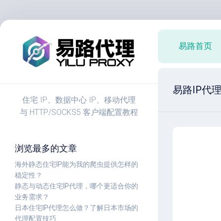
跳
至
易路首页
内
容
易路IP代
住宅 IP、数据中心 IP、移动代理
与 HTTP/SOCKS5 客户端配置教程
浏览最多的文章
海外静态住宅IP能为我的爬虫提供怎样的
稳定性？
静态与动态住宅IP代理，哪个更适合你的
业务需求？
日本住宅IP代理怎么做？了解日本市场的
代理配置技巧