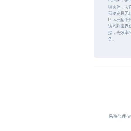
代理IP
，提供h
理协议，高
器稳定且无任
Proxy适
访问到世界
据，高效率
务。
易路代理仅